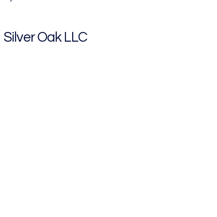
Silver Oak LLC
(717)965-94
info@sitio.com
United States