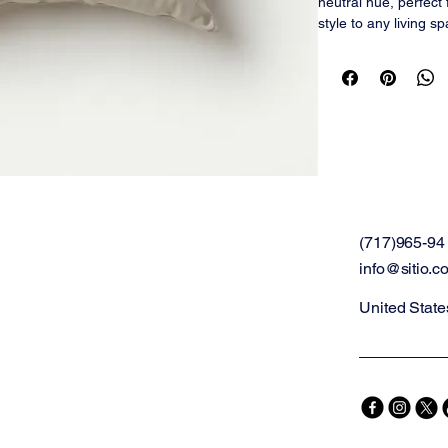
neutral hue, perfect
style to any living s
timeless appeal.
(717)965-94
info@sitio.c
United State